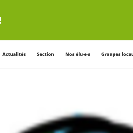
!
Actualités
Section
Nos élu·e·s
Groupes loca