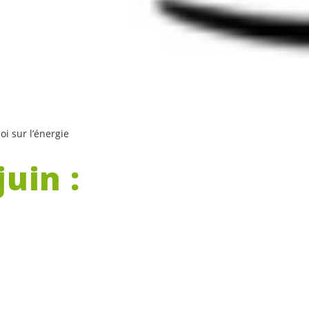
oi sur l’énergie
uin :
oi sur