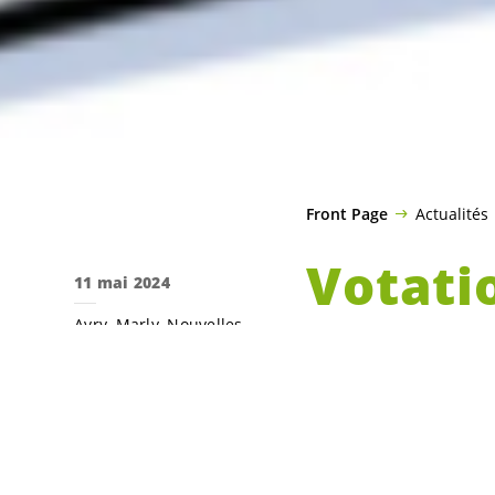
Front Page
Actualités
Votatio
11 mai 2024
Avry
Marly
Nouvelles
Mobilis
l’énerg