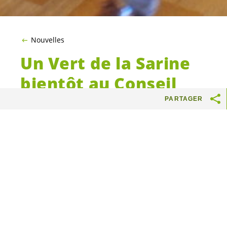
Nouvelles
Un Vert de la Sarine
bientôt au Conseil
Fédéral?
PARTAGER
Notre conseiller national fraîchement réélu a
décidé de briguer un siège au Conseil Fédéral.
Lors de la conférence de presse du 31 octobre,
Gerhard a évoqué l’urgence d’avoir des
personnes capables de relayer les valeurs des
Vert·e·s
à l’exécutif fédéral. Quoi de mieux